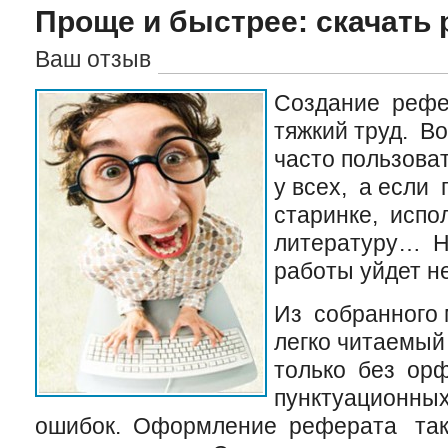
Проще и быстрее: скачать
Ваш отзыв
Создание рефе
тяжкий труд. В
часто пользова
у всех, а если
старинке, испо
литературу… На
работы уйдет н
Из собранного
легко читаемый
только без ор
пунктуационных
ошибок. Оформление реферата такж