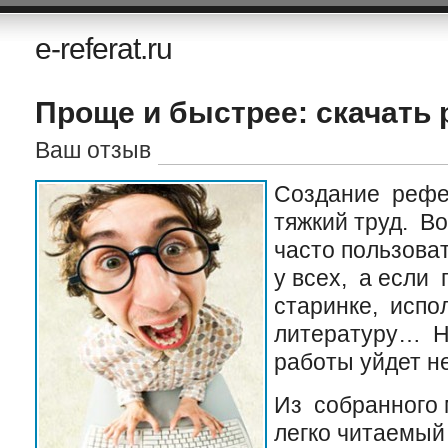
e-referat.ru
Проще и быстрее: скачать
Ваш отзыв
Создание рефе
тяжкий труд. В
часто пользова
у всех, а если
старинке, испо
литературу… На
работы уйдет н
Из собранного
легко читаемый